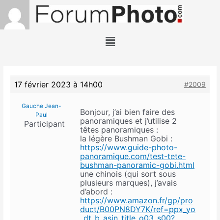
17 février 2023 à 14h00
#2009
Gauche Jean-
Bonjour, j’ai bien faire des
Paul
panoramiques et j’utilise 2
Participant
têtes panoramiques :
la légère Bushman Gobi :
https://www.guide-photo-
panoramique.com/test-tete-
bushman-panoramic-gobi.html
une chinois (qui sort sous
plusieurs marques), j’avais
d’abord :
https://www.amazon.fr/gp/pro
duct/B00PN8DY7K/ref=ppx_yo
_dt_b_asin_title_o03_s00?