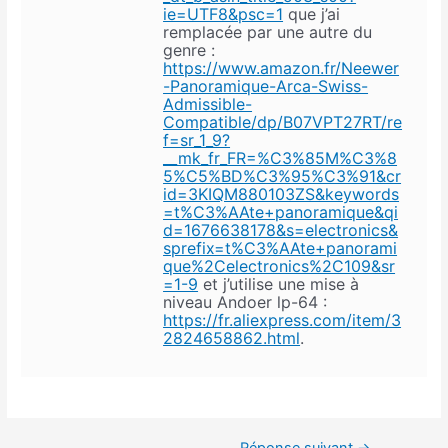
ie=UTF8&psc=1
que j’ai
remplacée par une autre du
genre :
https://www.amazon.fr/Neewer
-Panoramique-Arca-Swiss-
Admissible-
Compatible/dp/B07VPT27RT/re
f=sr_1_9?
__mk_fr_FR=%C3%85M%C3%8
5%C5%BD%C3%95%C3%91&cr
id=3KIQM880103ZS&keywords
=t%C3%AAte+panoramique&qi
d=1676638178&s=electronics&
sprefix=t%C3%AAte+panorami
que%2Celectronics%2C109&sr
=1-9
et j’utilise une mise à
niveau Andoer lp-64 :
https://fr.aliexpress.com/item/3
2824658862.html
.