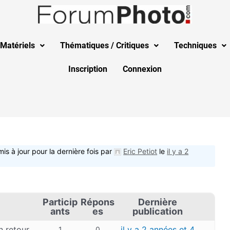
Matériels
Thématiques / Critiques
Techniques
Inscription
Connexion
mis à jour pour la dernière fois par
Eric Petiot
le
il y a 2
Particip
Répons
Dernière
ants
es
publication
n retour
il y a 2 années et 4
1
0