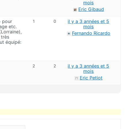
mois
Eric Gibaud
o pour
il y a 3 années et 5
1
0
age etc.
mois
(Lorraine),
Fernando Ricardo
très
ut équipé:
il y a 3 années et 5
2
2
mois
Eric Petiot