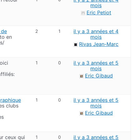
mois
Eric Petiot
e de
il y a 3 années et 4
2
1
to en
mois
s/
Rivas Jean-Marc
oici
il y a 3 années et 5
1
0
mois
filiés:
Eric Gibaud
graphique
il y a 3 années et 5
1
0
des clubs
mois
Eric Gibaud
es
r ceux qui
il y a 3 années et 5
1
0