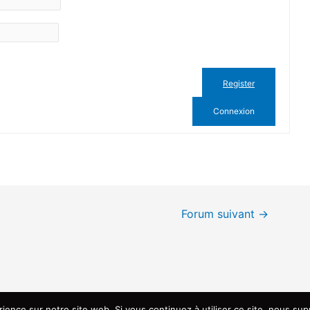
Register
Connexion
Forum suivant
→
rience sur notre site web. Si vous continuez à utiliser ce site, nous su