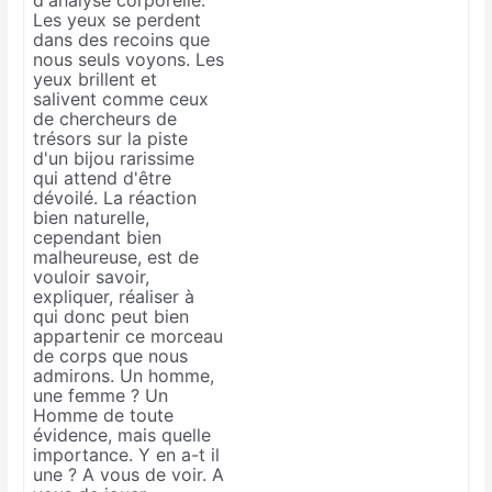
d'analyse corporelle.
Les yeux se perdent
dans des recoins que
nous seuls voyons. Les
yeux brillent et
salivent comme ceux
de chercheurs de
trésors sur la piste
d'un bijou rarissime
qui attend d'être
dévoilé. La réaction
bien naturelle,
cependant bien
malheureuse, est de
vouloir savoir,
expliquer, réaliser à
qui donc peut bien
appartenir ce morceau
de corps que nous
admirons. Un homme,
une femme ? Un
Homme de toute
évidence, mais quelle
importance. Y en a-t il
une ? A vous de voir. A