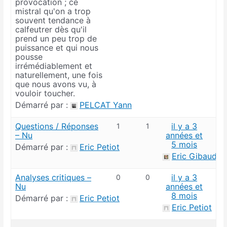
provocation ; ce
mistral qu'on a trop
souvent tendance à
calfeutrer dès qu'il
prend un peu trop de
puissance et qui nous
pousse
irrémédiablement et
naturellement, une fois
que nous avons vu, à
vouloir toucher.
Démarré par :
PELCAT Yann
Questions / Réponses
il y a 3
1
1
– Nu
années et
5 mois
Démarré par :
Eric Petiot
Eric Gibaud
Analyses critiques –
il y a 3
0
0
Nu
années et
8 mois
Démarré par :
Eric Petiot
Eric Petiot