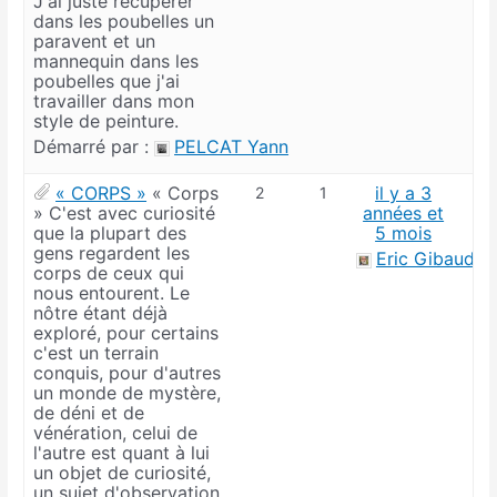
J'ai juste récupérer
dans les poubelles un
paravent et un
mannequin dans les
poubelles que j'ai
travailler dans mon
style de peinture.
Démarré par :
PELCAT Yann
« CORPS »
« Corps
il y a 3
2
1
» C'est avec curiosité
années et
que la plupart des
5 mois
gens regardent les
Eric Gibaud
corps de ceux qui
nous entourent. Le
nôtre étant déjà
exploré, pour certains
c'est un terrain
conquis, pour d'autres
un monde de mystère,
de déni et de
vénération, celui de
l'autre est quant à lui
un objet de curiosité,
un sujet d'observation.