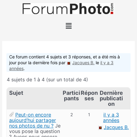
Ce forum contient 4 sujets et 3 réponses, et a été mis à
jour pour la dernière fois par
Jacques B.
le
il y a 3
années
.
4 sujets de 1 à 4 (sur un total de 4)
Sujet
Partici
Répon
Dernière
pants
ses
publicati
on
Peut-on encore
il y a 3
2
1
aujourd’hui partager
années
nos photos de nu ?
Je
Jacques B.
vous pose la question
? Avons nous encore