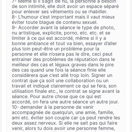
7- Même si il s’agit de nu, la personne a besoin
de son intimité, elle doit avoir un espace séparé
pour enlever ses vêtements ou se rhabiller.
8- L’humour c’est important mais il vaut mieux
éviter toute blague de contenu sexuel.
9- Accorder avant la séance le type de photo,
nu artistique, explicite, porno, etc. etc. et se
limiter à ce qui est accordé, même si il y a
bonne ambiance et tout va bien, essayer d’aller
plus loin peut-être un problème pour la
personne et elle n’osera pas le dire, ceci peut
entrainer des problèmes de réputation dans le
meilleur des cas et légaux graves dans le pire
des cas quand une fois la séance finie elle
considèrera que c’est allé trop loin. Signer un
contrat que ça soit une collaboration ou un
travail et indiqué clairement ce qui se fera, son
utilisation finale etc., le contrat se signe avant la
séance. Pour autre chose que ce qui est
accordé, on fera une autre séance un autre jour.
10- demander à la personne de venir
accompagnée de quelqu’un, une amie, famille,
ami etc. éviter son couple car ça peut rendre les
deux assez nerveux. Si elle ne sait pas qui faire
venir, alors tu dois avoir une personne femme,