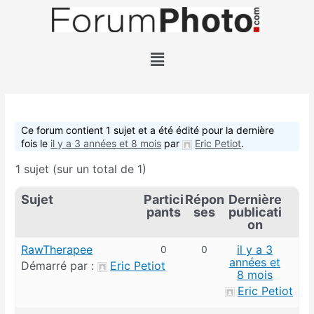
Ce forum contient 1 sujet et a été édité pour la dernière
fois le
il y a 3 années et 8 mois
par
Eric Petiot
.
1 sujet (sur un total de 1)
Sujet
Partici
Répon
Dernière
pants
ses
publicati
on
RawTherapee
il y a 3
0
0
années et
Démarré par :
Eric Petiot
8 mois
Eric Petiot