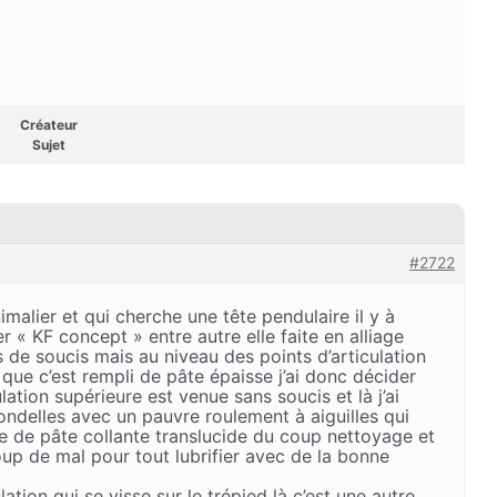
Créateur
Sujet
#2722
imalier et qui cherche une tête pendulaire il y à
r « KF concept » entre autre elle faite en alliage
 de soucis mais au niveau des points d’articulation
t que c’est rempli de pâte épaisse j’ai donc décider
culation supérieure est venue sans soucis et là j’ai
ondelles avec un pauvre roulement à aiguilles qui
e de pâte collante translucide du coup nettoyage et
p de mal pour tout lubrifier avec de la bonne
lation qui se visse sur le trépied là c’est une autre