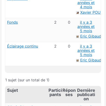
années et
4 mois
Xavier POUG
Fonds
2
0
il y a 3
années et
5 mois
Eric Gibaud
Éclairage continu
2
0
il y a 3
années et
5 mois
Eric Gibaud
1 sujet (sur un total de 1)
Sujet
Partici
Répon
Dernière
pants
ses
publicati
on