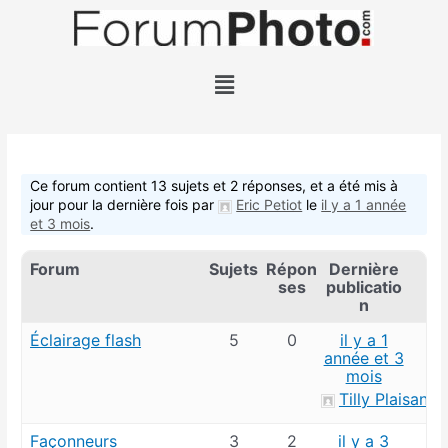
Aller
au
contenu
Menu
Ce forum contient 13 sujets et 2 réponses, et a été mis à
jour pour la dernière fois par
Eric Petiot
le
il y a 1 année
et 3 mois
.
Forum
Sujets
Répon
Dernière
ses
publicatio
n
Éclairage flash
5
0
il y a 1
année et 3
mois
Tilly Plaisance
Façonneurs
3
2
il y a 3