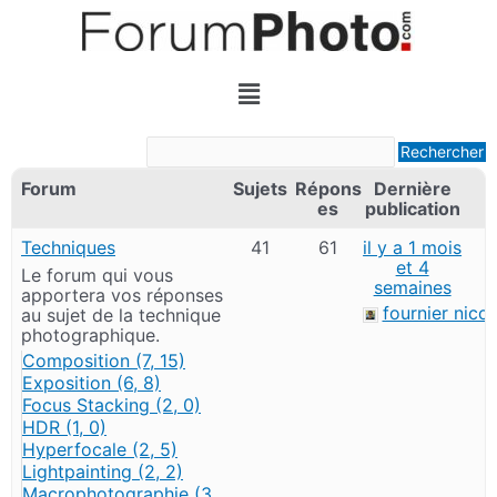
Forum
Sujets
Répons
Dernière
es
publication
Techniques
41
61
il y a 1 mois
et 4
Le forum qui vous
semaines
apportera vos réponses
fournier nicol
au sujet de la technique
photographique.
Composition (7, 15)
Exposition (6, 8)
Focus Stacking (2, 0)
HDR (1, 0)
Hyperfocale (2, 5)
Lightpainting (2, 2)
Macrophotographie (3,