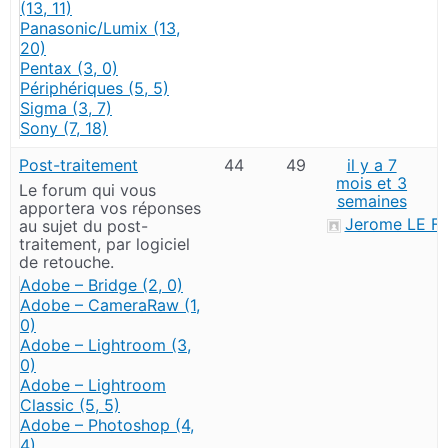
(13, 11)
Panasonic/Lumix (13,
20)
Pentax (3, 0)
Périphériques (5, 5)
Sigma (3, 7)
Sony (7, 18)
Post-traitement
44
49
il y a 7
mois et 3
Le forum qui vous
semaines
apportera vos réponses
Jerome LE F
au sujet du post-
traitement, par logiciel
de retouche.
Adobe – Bridge (2, 0)
Adobe – CameraRaw (1,
0)
Adobe – Lightroom (3,
0)
Adobe – Lightroom
Classic (5, 5)
Adobe – Photoshop (4,
4)