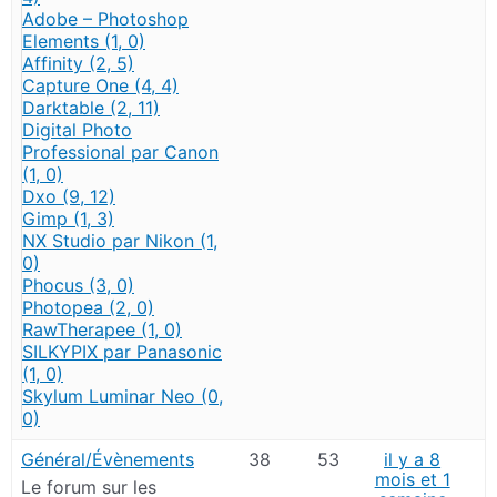
Adobe – Photoshop
Elements (1, 0)
Affinity (2, 5)
Capture One (4, 4)
Darktable (2, 11)
Digital Photo
Professional par Canon
(1, 0)
Dxo (9, 12)
Gimp (1, 3)
NX Studio par Nikon (1,
0)
Phocus (3, 0)
Photopea (2, 0)
RawTherapee (1, 0)
SILKYPIX par Panasonic
(1, 0)
Skylum Luminar Neo (0,
0)
Général/Évènements
38
53
il y a 8
mois et 1
Le forum sur les