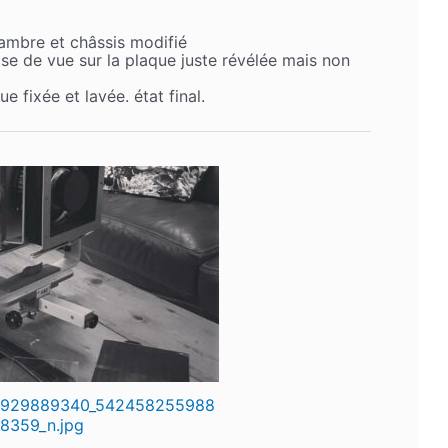
ambre et châssis modifié
se de vue sur la plaque juste révélée mais non
e fixée et lavée. état final.
0929889340_542458255988
8359_n.jpg