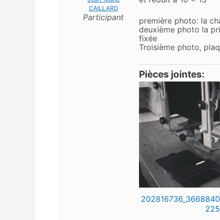
CAILLARD
Participant
première photo: la ch
deuxième photo la pri
fixée
Troisième photo, plaqu
Pièces jointes:
202816736_366884
225