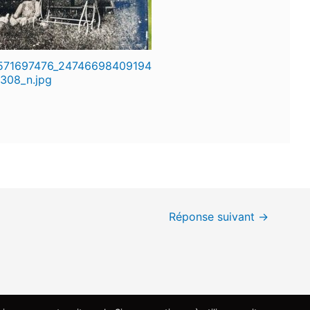
571697476_24746698409194
308_n.jpg
Réponse suivant
→