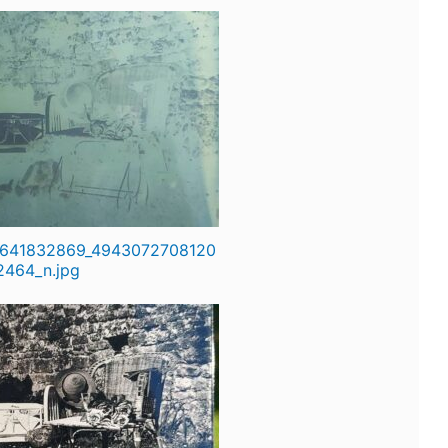
641832869_4943072708120
2464_n.jpg