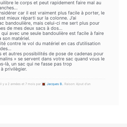
ilibre le corps et peut rapidement faire mal au
hanches…
sidérer car il est vraiment plus facile à porter, le
t mieux réparti sur la colonne. J’ai
c bandoulière, mais celui-ci me sert plus pour
rnes de mes deux sacs à dos…
 » qui avec une seule bandoulière est facile à faire
à son matériel.
ité contre le vol du matériel en cas d’utilisation
tades…
ts et autres possibilités de pose de cadenas pour
 malins » se servent dans votre sac quand vous le
-là, un sac qui ne fasse pas trop
 privilègier.
il y a 2 années et 7 mois par
Jacques B.
. Raison: Ajout d'un