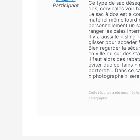
Ce type de sac déséqu
Participant
dos, cervicales voir 
Le sac à dos est à con
matériel même lourd es
personnellement un sa
ranger les cales inte
Il y a aussi le « sling
glisser pour accéder 
Bien regarder la sécur
en ville ou sur des s
Il faut alors des raba
éviter que certains «
porterez… Dans ce cas
« photographe » sera à
Cette réponse a été modifiée le 
paragraphe