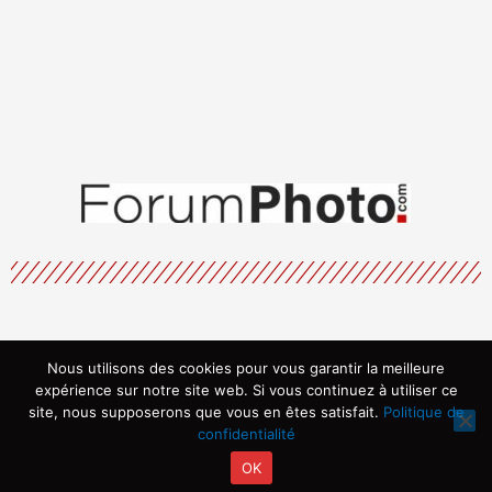
Nous utilisons des cookies pour vous garantir la meilleure
Menu
expérience sur notre site web. Si vous continuez à utiliser ce
site, nous supposerons que vous en êtes satisfait.
Politique de
confidentialité
OK
Copyright © 2026 | Propulsé par ARVIA