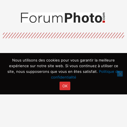
Nous utilisons des cookies pour vous garantir la meilleure
Menu
expérience sur notre site web. Si vous continuez à utiliser ce
site, nous supposerons que vous en êtes satisfait.
Politique de
confidentialité
OK
Copyright © 2026 | Propulsé par ARVIA