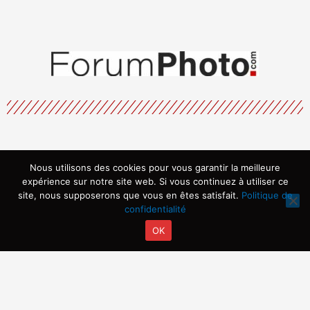
Nous utilisons des cookies pour vous garantir la meilleure
Menu
expérience sur notre site web. Si vous continuez à utiliser ce
site, nous supposerons que vous en êtes satisfait.
Politique de
confidentialité
OK
Copyright © 2026 | Propulsé par ARVIA