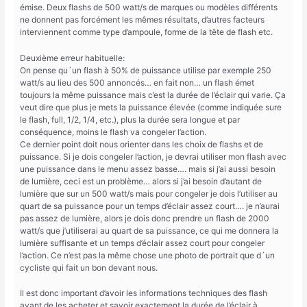
émise. Deux flashs de 500 watt/s de marques ou modèles différents
ne donnent pas forcément les mêmes résultats, d’autres facteurs
interviennent comme type d’ampoule, forme de la tête de flash etc.
Deuxième erreur habituelle:
On pense qu´un flash à 50% de puissance utilise par exemple 250
watt/s au lieu des 500 annoncés… en fait non… un flash émet
toujours la même puissance mais c’est la durée de l’éclair qui varie. Ça
veut dire que plus je mets la puissance élevée (comme indiquée sure
le flash, full, 1/2, 1/4, etc.), plus la durée sera longue et par
conséquence, moins le flash va congeler l’action.
Ce dernier point doit nous orienter dans les choix de flashs et de
puissance. Si je dois congeler l’action, je devrai utiliser mon flash avec
une puissance dans le menu assez basse…. mais si j’ai aussi besoin
de lumière, ceci est un problème… alors si j’ai besoin d’autant de
lumière que sur un 500 watt/s mais pour congeler je dois l’utiliser au
quart de sa puissance pour un temps d’éclair assez court…. je n’aurai
pas assez de lumière, alors je dois donc prendre un flash de 2000
watt/s que j’utiliserai au quart de sa puissance, ce qui me donnera la
lumière suffisante et un temps d’éclair assez court pour congeler
l’action. Ce n’est pas la même chose une photo de portrait que d´un
cycliste qui fait un bon devant nous.
Il est donc important d’avoir les informations techniques des flash
avant de les acheter et savoir exactement la durée de l’éclair à