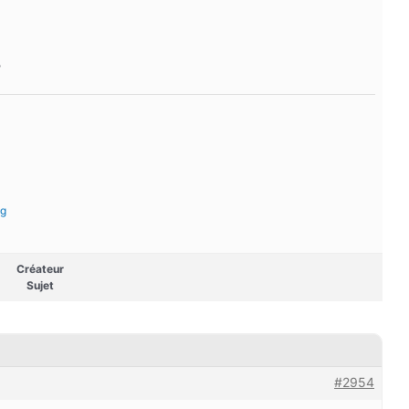
?
eg
Créateur
Sujet
#2954