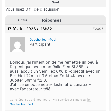
Sujet
Vous lisez 0 fil de discussion
Réponses
Auteur
17 février 2023 à 13h32
#2008
Gauche Jean-Paul
Participant
Bonjour, j’ai l’intention de me remettre un peu à
l’argentique avec mon RolleiFlex SL35E, j’ai
aussi acquit un SemFlex 6X6 bi-objectif avec un
Berthiot 72mm f:3.5 et un Zorki 4K avec le
Jupiter 50mm f:2.0.
J’utilise un posemètre-flashmètre Lunasix F
avec l’adaptateur télé.
Cette réponse a été modifiée le il y a 3 années et 5 mois par
Gauche Jean-Paul
.