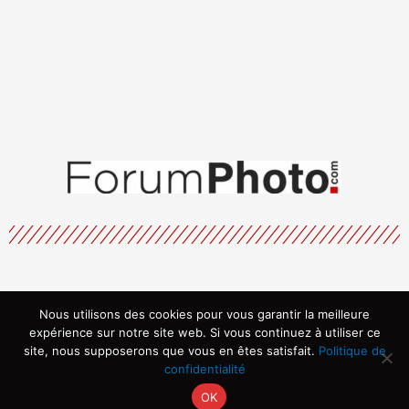
Nous utilisons des cookies pour vous garantir la meilleure
Menu
expérience sur notre site web. Si vous continuez à utiliser ce
site, nous supposerons que vous en êtes satisfait.
Politique de
confidentialité
OK
Copyright © 2026 | Propulsé par ARVIA