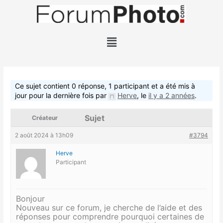
Aller
au
contenu
Menu
Ce sujet contient 0 réponse, 1 participant et a été mis à
jour pour la dernière fois par
Herve
, le
il y a 2 années
.
Sujet
Créateur
2 août 2024 à 13h09
#3794
Herve
Participant
Bonjour
Nouveau sur ce forum, je cherche de l’aide et des
réponses pour comprendre pourquoi certaines de