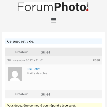
Aller
au
contenu
Menu
Ce sujet est vide.
Sujet
Créateur
30 novembre 2022 à 11h01
#588
Eric Petiot
Maître des clés
Sujet
Créateur
Vous devez être connecté pour répondre à ce sujet.