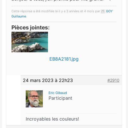
Cette réponse a été modifiée le il y a 3 années et 4 mois par
GOY
Guillaume
.
Pièces jointes:
EB8A2181.jpg
24 mars 2023 à 22h23
#2910
Eric Gibaud
Participant
Incroyables les couleurs!