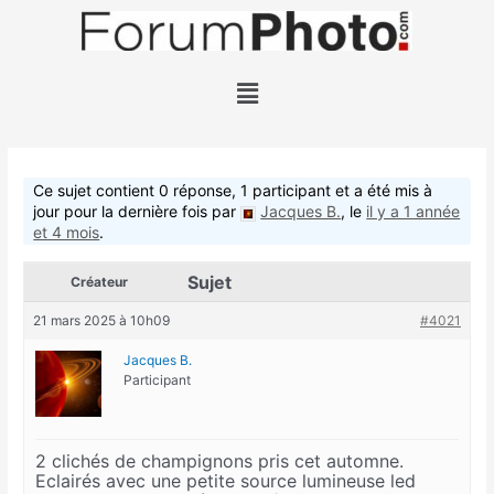
Aller
au
contenu
Menu
Ce sujet contient 0 réponse, 1 participant et a été mis à
jour pour la dernière fois par
Jacques B.
, le
il y a 1 année
et 4 mois
.
Sujet
Créateur
21 mars 2025 à 10h09
#4021
Jacques B.
Participant
2 clichés de champignons pris cet automne.
Eclairés avec une petite source lumineuse led