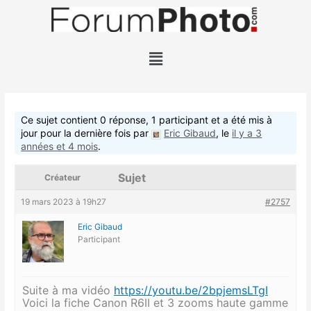
Aller
au
contenu
Menu
Ce sujet contient 0 réponse, 1 participant et a été mis à
jour pour la dernière fois par
Eric Gibaud
, le
il y a 3
années et 4 mois
.
Sujet
Créateur
19 mars 2023 à 19h27
#2757
Eric Gibaud
Participant
Suite à ma vidéo
https://youtu.be/2bpjemsLTgI
Voici la fiche Canon R6II et 3 zooms haute gamme