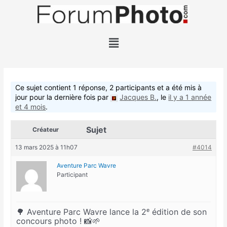
Aller
au
contenu
Menu
Ce sujet contient 1 réponse, 2 participants et a été mis à
jour pour la dernière fois par
Jacques B.
, le
il y a 1 année
et 4 mois
.
Sujet
Créateur
13 mars 2025 à 11h07
#4014
Aventure Parc Wavre
Participant
🌳 Aventure Parc Wavre lance la 2ᵉ édition de son
concours photo ! 📸🌱