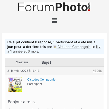
Aller
au
contenu
Menu
Ce sujet contient 0 réponse, 1 participant et a été mis à
jour pour la dernière fois par
Cistudes Compagnie
, le
il y
a 1 année et 6 mois
.
Sujet
Créateur
21 janvier 2025 à 16h13
#3966
Cistudes Compagnie
Participant
Bonjour à tous,