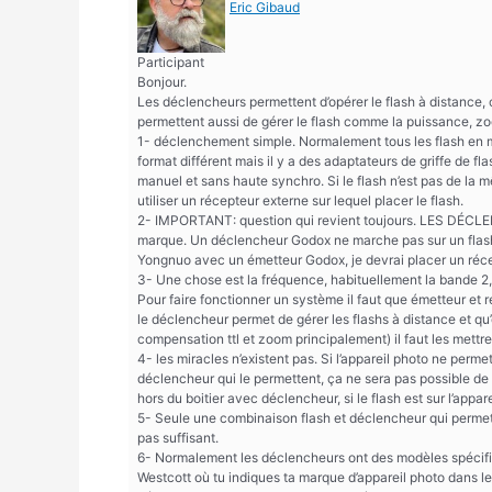
Eric Gibaud
Participant
Bonjour.
Les déclencheurs permettent d’opérer le flash à distance, 
permettent aussi de gérer le flash comme la puissance, zo
1- déclenchement simple. Normalement tous les flash en
format différent mais il y a des adaptateurs de griffe d
manuel et sans haute synchro. Si le flash n’est pas de la 
utiliser un récepteur externe sur lequel placer le flash.
2- IMPORTANT: question qui revient toujours. LES DÉ
marque. Un déclencheur Godox ne marche pas sur un flas
Yongnuo avec un émetteur Godox, je devrai placer un réc
3- Une chose est la fréquence, habituellement la bande 2,4
Pour faire fonctionner un système il faut que émetteur et r
le déclencheur permet de gérer les flashs à distance et qu’
compensation ttl et zoom principalement) il faut les mettre
4- les miracles n’existent pas. Si l’appareil photo ne per
déclencheur qui le permettent, ça ne sera pas possible de 
hors du boitier avec déclencheur, si le flash est sur l’appa
5- Seule une combinaison flash et déclencheur qui permette
pas suffisant.
6- Normalement les déclencheurs ont des modèles spécifiq
Westcott où tu indiques ta marque d’appareil photo dans le