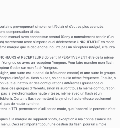
certains provoqueront simplement l’éclair et d’autres plus avancés
om, compensation ttl etc.
 mode manuel avec connecteur central (Sony a normalement besoin d’un
e flash) marcheront avec n’importe quel déclencheur UNIQUEMENT en mode
même marque que le déclencheur ou n’a pas un récepteur intégré, il faudra
CLENCHEURS et RECEPTEURS doivent IMPÉRATIVEMENT être de la même
h Yongnuo ou avec un récepteur Yongnuo. Pour faire marcher mon flash
epteur Godox sur mon flash Yongnuo.
ghz, une autre est le canal (la fréquence exacte) et une autre le groupe.
écepteur intégré au flash ou pas, soient sur la même fréquence. Ensuite, si
on veut leur attribuer des configurations différentes (puissance ou
 dans des groupes différents, sinon ils auront tous la même configuration.
met pas la synchronisation haute vitesse, même avec un flash et un
l’obtenir. Certains flash permettent la synchro haute vitesse seulement
reil, pas de haute synchro.
nt le TTL permettront d’utiliser ce mode, que l’appareil le permette n’est
ues à la marque de l’appareil photo, exception à ma connaissance les
 menu. Ceci est important pour une gestion du flash, pour un simple