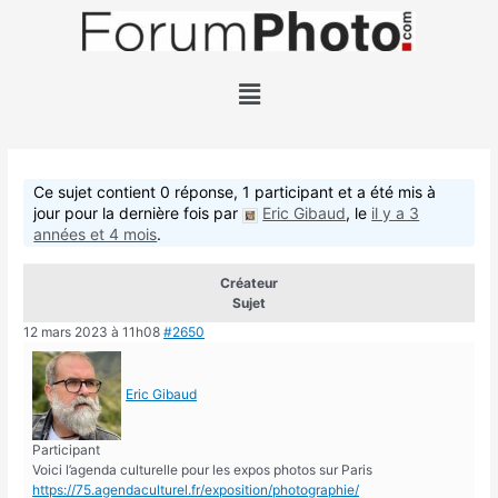
Ce sujet contient 0 réponse, 1 participant et a été mis à
jour pour la dernière fois par
Eric Gibaud
, le
il y a 3
années et 4 mois
.
Créateur
Sujet
12 mars 2023 à 11h08
#2650
Eric Gibaud
Participant
Voici l’agenda culturelle pour les expos photos sur Paris
https://75.agendaculturel.fr/exposition/photographie/