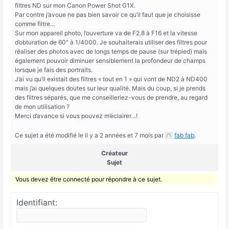
filtres ND sur mon Canon Power Shot G1X.
Par contre j’avoue ne pas bien savoir ce qu’il faut que je choisisse
comme filtre…
Sur mon appareil photo, l’ouverture va de F2.8 à F16 et la vitesse
d’obturation de 60″ à 1/4000. Je souhaiterais utiliser des filtres pour
réaliser des photos avec de longs temps de pause (sur trépied) mais
également pouvoir diminuer sensiblement la profondeur de champs
lorsque je fais des portraits.
J’ai vu qu’il existait des filtres « tout en 1 » qui vont de ND2 à ND400
mais j’ai quelques doutes sur leur qualité. Mais du coup, si je prends
des filtres séparés, que me conseilleriez-vous de prendre, au regard
de mon utilisation ?
Merci d’avance si vous pouvez m’éclairer…!
Ce sujet a été modifié le il y a 2 années et 7 mois par
fab fab
.
Créateur
Sujet
Vous devez être connecté pour répondre à ce sujet.
Identifiant: