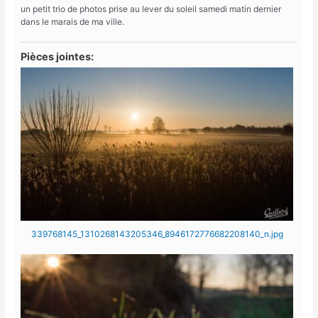
un petit trio de photos prise au lever du soleil samedi matin dernier
dans le marais de ma ville.
Pièces jointes:
339768145_1310268143205346_8946172776682208140_n.jpg