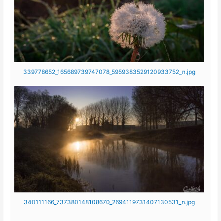
339778652_165689739747078_5959383529120933752_n.jpg
340111166_737380148108670_2694119731407130531_n.jpg