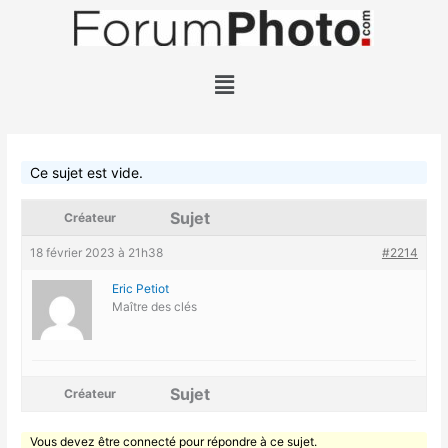
Aller
au
contenu
Menu
Ce sujet est vide.
Sujet
Créateur
18 février 2023 à 21h38
#2214
Eric Petiot
Maître des clés
Sujet
Créateur
Vous devez être connecté pour répondre à ce sujet.