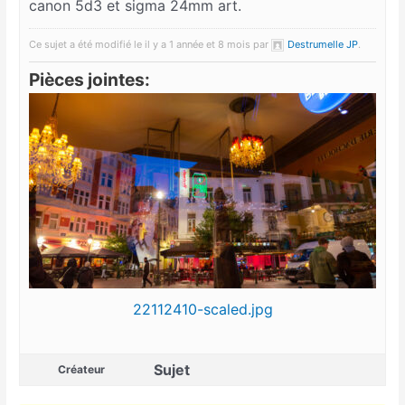
canon 5d3 et sigma 24mm art.
Ce sujet a été modifié le il y a 1 année et 8 mois par
Destrumelle JP
.
Pièces jointes:
22112410-scaled.jpg
Sujet
Créateur