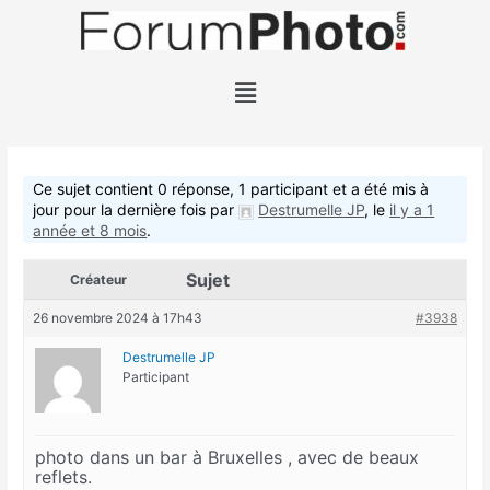
Aller
au
contenu
Menu
Ce sujet contient 0 réponse, 1 participant et a été mis à
jour pour la dernière fois par
Destrumelle JP
, le
il y a 1
année et 8 mois
.
Sujet
Créateur
26 novembre 2024 à 17h43
#3938
Destrumelle JP
Participant
photo dans un bar à Bruxelles , avec de beaux
reflets.