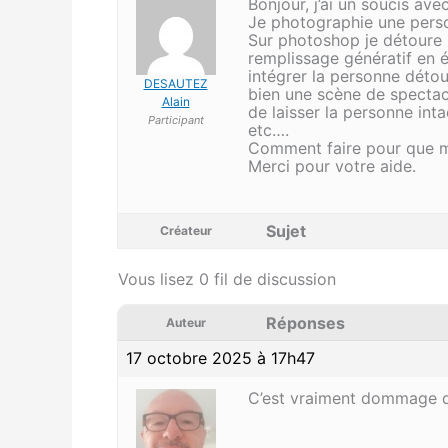
Bonjour, j’ai un soucis av
Je photographie une perso
Sur photoshop je détoure la 
remplissage génératif en 
intégrer la personne détou
DESAUTEZ
bien une scène de spectacl
Alain
de laisser la personne int
Participant
etc….
Comment faire pour que m
Merci pour votre aide.
Sujet
Créateur
Vous lisez 0 fil de discussion
Réponses
Auteur
17 octobre 2025 à 17h47
C’est vraiment dommage 