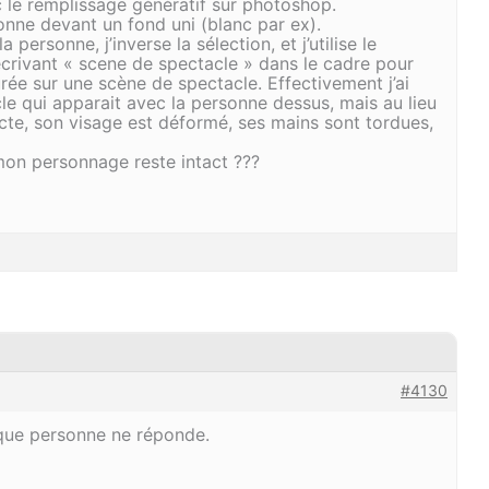
ec le remplissage génératif sur photoshop.
nne devant un fond uni (blanc par ex).
personne, j’inverse la sélection, et j’utilise le
écrivant « scene de spectacle » dans le cadre pour
rée sur une scène de spectacle. Effectivement j’ai
e qui apparait avec la personne dessus, mais au lieu
acte, son visage est déformé, ses mains sont tordues,
on personnage reste intact ???
#4130
que personne ne réponde.