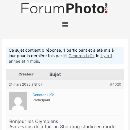
Aller
au
contenu
Menu
Ce sujet contient 0 réponse, 1 participant et a été mis à
jour pour la dernière fois par
Gendron Loïc
, le
il y a 1
année et 4 mois
.
Sujet
Créateur
21 mars 2025 à 8h07
#4020
Gendron Loïc
Participant
Bonjour les Olympiens
Avez-vous déjà fait un Shooting studio en mode