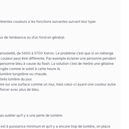
fférentes couleurs a les fonctions suivantes suivant leur type:
eur de l’ambiance ou d’un fond en général.
i ensoleillé, de 5400 à 5700 Kelvin. Le problème c’est que si on mélange
 couleur peut être différente. Par exemple éclairer une personne pendant
rsonne bleu à cause du flash. La solution c’est de mettre une gélatine
angée comme le soleil à cette heure là.
e lumière tungstène ou chaude.
brés lumière du jour.
umière sur une surface comme un mur, mais celui-ci ayant une couleur autre
nforcer avec plus de bleu.
as oublier qu’il y a une perte de lumière.
 est à puissance minimum et qu’il y a encore trop de lumière, on place