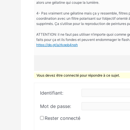
alors une gélatine qui coupe la lumière.
4- Pas vraiment une gélatine mais ça y ressemble, filtres p
coordination avec un filtre polarisant sur l’objectif orienté 
supprimés. Ça s’utilise pour la reproduction de peintures 
ATTENTION: il ne faut pas utiliser n’importe quoi comme gel,
faits pour ça et ils fondes et peuvent endommager le flas
https://dp.gt/a/rkqpb4nph
Vous devez être connecté pour répondre à ce sujet.
Identifiant:
Mot de passe:
Rester connecté