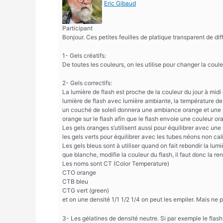
Eric Gibaud
Participant
Bonjour. Ces petites feuilles de platique transparent de di
1- Gels créatifs:
De toutes les couleurs, on les utilise pour changer la coul
2- Gels correctifs:
La lumière de flash est proche de la couleur du jour à mid
lumière de flash avec lumière ambiante, la température de
un couché de soleil donnera une ambiance orange et une pe
orange sur le flash afin que le flash envoie une couleur or
Les gels oranges s’utilisent aussi pour équilibrer avec un
les gels verts pour équilibrer avec les tubes néons non cali
Les gels bleus sont à utiliser quand on fait rebondir la l
que blanche, modifie la couleur du flash, il faut donc la re
Les noms sont CT (Color Temperature)
CTO orange
CTB bleu
CTG vert (green)
et on une densité 1/1 1/2 1/4 on peut les empiler. Mais ne p
3- Les gélatines de densité neutre. Si par exemple le flash