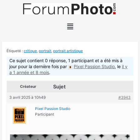
Aller
au
contenu
Menu
Étiqueté :
critique
,
portrait
,
portrait artistique
Ce sujet contient 0 réponse, 1 participant et a été mis à
jour pour la dernière fois par
Pixel Passion Studio
, le
il y
a 1 année et 8 mois
.
Sujet
Créateur
3 avril 2025 à 10h49
#3943
Pixel Passion Studio
Participant