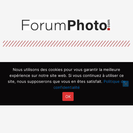
Nous utilisons des cookies pour vous garantir la meilleure
Menu
expérience sur notre site web. Si vous continuez à utiliser ce
site, nous supposerons que vous en êtes satisfait.
Politique de
confidentialité
OK
Copyright © 2026 | Propulsé par ARVIA