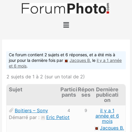
Aller
au
contenu
Menu
Ce forum contient 2 sujets et 6 réponses, et a été mis à
jour pour la dernière fois par
Jacques B.
le
il y a 1 année
et 6 mois
.
2 sujets de 1 à 2 (sur un total de 2)
Sujet
Partici
Répon
Dernière
pants
ses
publicati
on
Boitiers – Sony
il y a 1
4
9
année et 6
Démarré par :
Eric Petiot
mois
Jacques B.